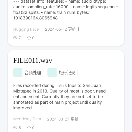
--- dataset_info: features: - name: audio dtype:
audio: sampling_rate: 16000 - name: logits sequence:
float32 splits: - name: train num_bytes:
1018390164.8065948
Hugging Face
2024-05-12 更新
7
0
FILE011.wav
音频处理
旅行记录
Files recorded during Tisu's trips to San Juan
Mixtepec in 2013. Quality of most is poor, need
enhancement. Currently they are not set to be
annotated as part of main project until quality
improved.
Mendeley Data
2024-03-27 更新
5
0