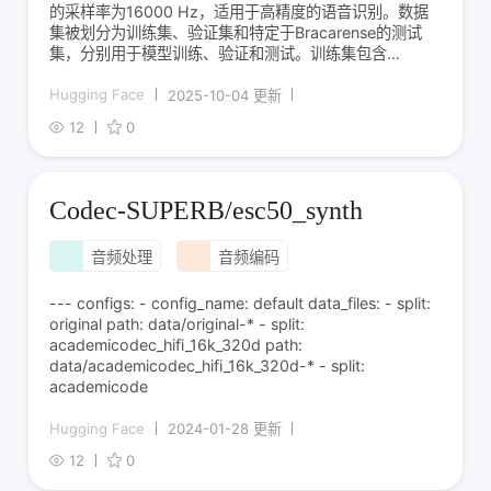
的采样率为16000 Hz，适用于高精度的语音识别。数据
集被划分为训练集、验证集和特定于Bracarense的测试
集，分别用于模型训练、验证和测试。训练集包含
109682个样本，验证集包含11304个样本，测试集包含
1177个样本。数据集的总下载大小为42720638370字
Hugging Face
2025-10-04 更新
节，实际数据集大小为37
12
0
Codec-SUPERB/esc50_synth
音频处理
音频编码
--- configs: - config_name: default data_files: - split:
original path: data/original-* - split:
academicodec_hifi_16k_320d path:
data/academicodec_hifi_16k_320d-* - split:
academicode
Hugging Face
2024-01-28 更新
12
0