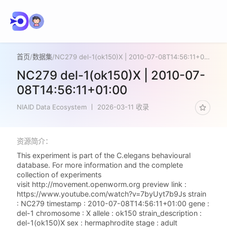
首页
/
数据集
/
NC279 del-1(ok150)X | 2010-07-08T14:56:11+01:00
NC279 del-1(ok150)X | 2010-07-
08T14:56:11+01:00
NIAID Data Ecosystem
2026-03-11 收录
资源简介：
This experiment is part of the C.elegans behavioural
database. For more information and the complete
collection of experiments
visit http://movement.openworm.org preview link :
https://www.youtube.com/watch?v=7byUyt7b9Js strain
: NC279 timestamp : 2010-07-08T14:56:11+01:00 gene :
del-1 chromosome : X allele : ok150 strain_description :
del-1(ok150)X sex : hermaphrodite stage : adult