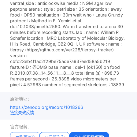
ventral_side : anticlockwise media : NGM agar low
peptone arena : style : petri size : 35 orientation : away
food : OP50 habituation : 30m wait who : Laura Grundy
protocol : Method in E. Yemini et al.
doi:10.1038/nmeth.2560. Worm transferred to arena 30
minutes before recording starts. lab : name : William R
Schafer location : MRC Laboratory of Molecular Biology,
Hills Road, Cambridge, CB2 0QH, UK software : name :
tierpsy (https://github.com/ver228/tierpsy-tracker)
version :
cbfc23eb4f1ac2f29be75ade7a937eed58a5b219
featureID : @OMG base_name : del-1 (ok150) on food
R_2010_07_08__14_56_11___8___8 total time (s) : 898.73
frames per second : 25.8398 video micrometers per
pixel : 4.52963 number of segmented skeletons : 18839
原始地址：
https://zenodo.org/record/1018266
链接失效反馈
官方服务：