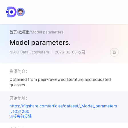
首页
/
数据集
/
Model parameters.
Model parameters.
NIAID Data Ecosystem
2026-03-08 收录
资源简介：
Obtained from peer-reviewed literature and educated
guesses.
原始地址：
https://figshare.com/articles/dataset/_Model_parameters
_/1031260
链接失效反馈