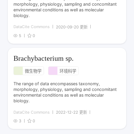
morphology, physiology, sampling and concomitant
environmental conditions as well as molecular
biology.
DataCite Commons
2020-09-20 更新
5
0
Brachybacterium sp.
微生物学
环境科学
The range of data encompasses taxonomy,
morphology, physiology, sampling and concomitant
environmental conditions as well as molecular
biology.
DataCite Commons
2022-12-22 更新
3
0