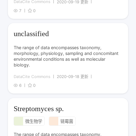
DataCite Commons
2020-09-19 更新
7
0
unclassified
The range of data encompasses taxonomy,
morphology, physiology, sampling and concomitant
environmental conditions as well as molecular
biology.
DataCite Commons
2020-09-18 更新
6
0
Streptomyces sp.
微生物学
链霉菌
The range of data encompasses taxonomy,