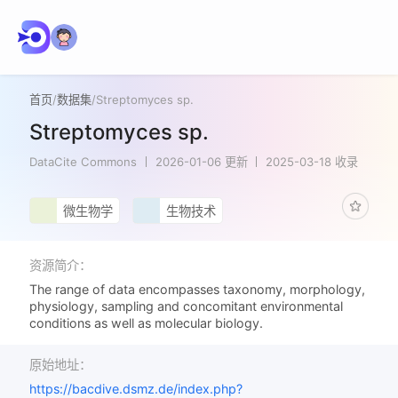
首页
/
数据集
/
Streptomyces sp.
Streptomyces sp.
DataCite Commons
2026-01-06 更新
2025-03-18 收录
微生物学
生物技术
资源简介：
The range of data encompasses taxonomy, morphology,
physiology, sampling and concomitant environmental
conditions as well as molecular biology.
原始地址：
https://bacdive.dsmz.de/index.php?