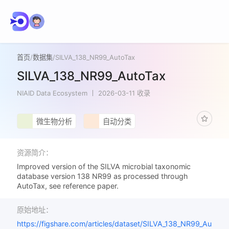
首页
/
数据集
/
SILVA_138_NR99_AutoTax
SILVA_138_NR99_AutoTax
NIAID Data Ecosystem
2026-03-11 收录
微生物分析
自动分类
资源简介：
Improved version of the SILVA microbial taxonomic
database version 138 NR99 as processed through
AutoTax, see reference paper.
原始地址：
https://figshare.com/articles/dataset/SILVA_138_NR99_Au