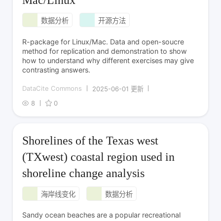
数据分析
开源方法
R-package for Linux/Mac. Data and open-soucre
method for replication and demonstration to show
how to understand why different exercises may give
contrasting answers.
DataCite Commons
2025-06-01 更新
8
0
Shorelines of the Texas west
(TXwest) coastal region used in
shoreline change analysis
海岸线变化
数据分析
Sandy ocean beaches are a popular recreational