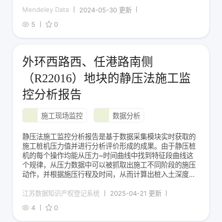
Mendeley Data
2024-05-30 更新
5
0
外环西路西、任港路南侧
（R22016）地块的静压法施工监
控分析报告
施工现场监控
数据分析
静压法施工监控分析报告是基于数据采集模块实时获取的
施工桩机压力值并进行分析评价形成的成果。由于静压桩
机的每个操作均能从压力~时间曲线中找到特征段曲线这
个规律，从压力数据中可以被抓取出施工不同阶段的施压
动作，并根据施压行程及时间，从而计算出桩入土深度，
并与设计桩长比较，获得入土深度偏离度。同时基于上述
规律，对施工全过程的动作进行溯源解析，能分析出桩焊
江苏数据知识产权登记系统
2025-04-21 更新
接等待时间、桩施工起讫时间以及不同施工土层阶段的压
4
0